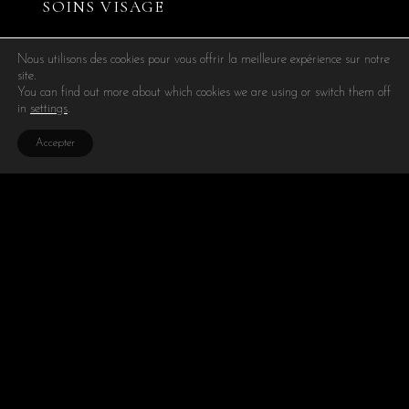
SOINS VISAGE
Nous utilisons des cookies pour vous offrir la meilleure expérience sur notre
site.
You can find out more about which cookies we are using or switch them off
in
settings
.
Accepter
SOINS CORPS