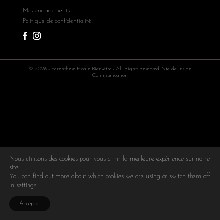
Mes engagements
Politique de confidentialité
© 2026 - Parenthèse Escale Bien-être - All Rights Reserved. Site de
Inside
Communication
Nous utilisons des cookies pour vous offrir la meilleure expérience sur notre
site.
You can find out more about which cookies we are using or switch them off
in
settings
.
Accepter