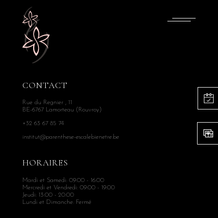
CONTACT
Rue du Regnier , 11
BE-6767 Lamorteau (Rouvroy)
+32 63 67 85 74
institut@parenthese-escalebienetre.be
HORAIRES
Mardi et Samedi: 09:00 - 16:00
Mercredi et Vendredi: 09:00 - 19:00
Jeudi: 13:00 - 20:00
Lundi et Dimanche: Fermé