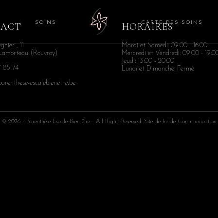
N
SOINS
CARTE DES SOINS
TACT
HORAIRES
nier , 11
Mardi et Samedi: 09:00 - 16:00
Lamorteau (Rouvroy)
Mercredi et Vendredi: 09:00 - 19:0
Jeudi: 13:00 - 20:00
 85 74
Lundi et Dimanche: Fermé
arenthese-escalebienetre.be
© 2026 - Parenthèse Escale Bien-être - All Rights Reserved. Site de
Inside Communication