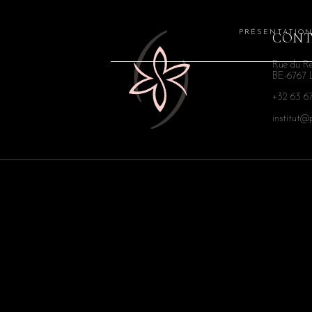
PRÉSENTATIO
CON
Rue du Reg
BE-6767 
+32 63 67
institut@p